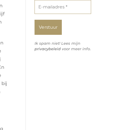
en
ijf
n
en
Ik spam niet! Lees mijn
privacybeleid
voor meer info.
e
j
En
e
 bij
n
eg