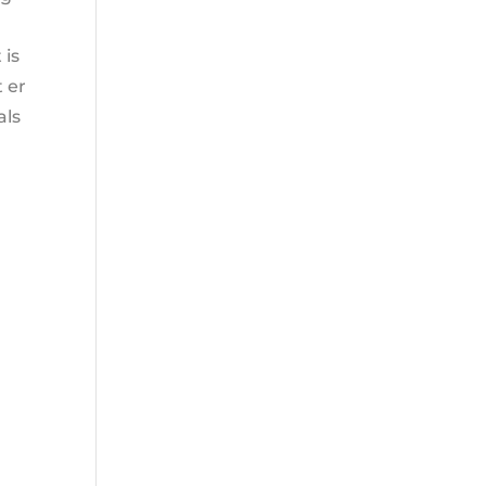
 is
 er
als