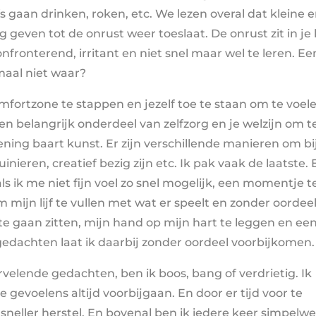
 gaan drinken, roken, etc. We lezen overal dat kleine 
geven tot de onrust weer toeslaat. De onrust zit in je l
nfronterend, irritant en niet snel maar wel te leren. Ee
emaal niet waar?
omfortzone te stappen en jezelf toe te staan om te voel
een belangrijk onderdeel van zelfzorg en je welzijn om t
fening baart kunst. Er zijn verschillende manieren om bi
inieren, creatief bezig zijn etc. Ik pak vaak de laatste. 
ls ik me niet fijn voel zo snel mogelijk, een momentje t
mijn lijf te vullen met wat er speelt en zonder oordeel
r te gaan zitten, mijn hand op mijn hart te leggen en ee
edachten laat ik daarbij zonder oordeel voorbijkomen.
vervelende gedachten, ben ik boos, bang of verdrietig. Ik
e gevoelens altijd voorbijgaan. En door er tijd voor te
k sneller herstel. En bovenal ben ik iedere keer simpelw