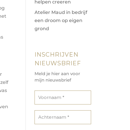
helpen creeren
log
Atelier Maud in bedrijf
met
een droom op eigen
grond
as
INSCHRIJVEN
NIEUWSBRIEF
Meld je hier aan voor
r
mijn nieuwsbrief
zelf
was
jven