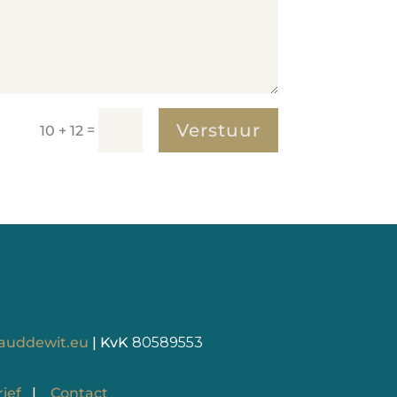
Verstuur
=
10 + 12
auddewit.eu
| KvK
80589553
ief
|
Contact