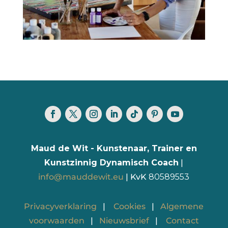
Maud de Wit - Kunstenaar, Trainer en
Kunstzinnig Dynamisch Coach
|
info@mauddewit.eu
| KvK
80589553
Privacyverklaring
|
Cookies
|
Algemene
voorwaarden
|
Nieuwsbrief
|
Contact