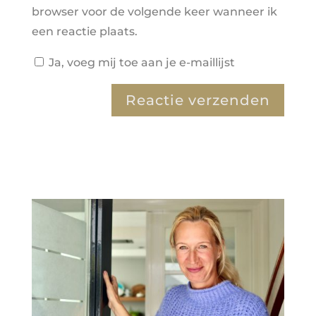
browser voor de volgende keer wanneer ik
een reactie plaats.
Ja, voeg mij toe aan je e-maillijst
A
l
t
e
r
n
a
t
i
v